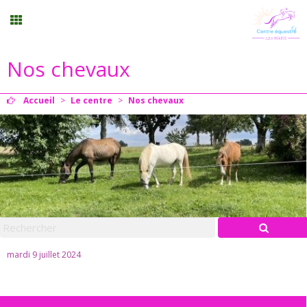
Nos chevaux
Stages vacances
Accueil
>
Le centre
>
Nos chevaux
Planning
Menu
Mon compte
Panier
0
mardi 9 juillet 2024
Contact