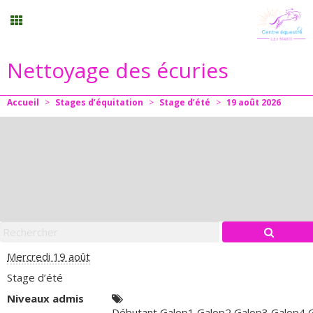
Nettoyage des écuries
Randonnée
Accueil
>
Stages d’équitation
>
Stage d’été
>
19
août
2026
Planning
Menu
Mon compte
Panier
0
Mercredi 19 août
Stage d’été
Contact
Niveaux admis
Débutant,Galop1,Galop2,Galop3,Galop4,