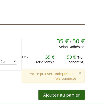
35 €
50 €
à
Selon l'adhésion
35 €
50 €
Prix
(Non
:
(Adhérent) /
adhérent)
×
Votre prix sera indiqué une
fois connecté
Ajouter au panier