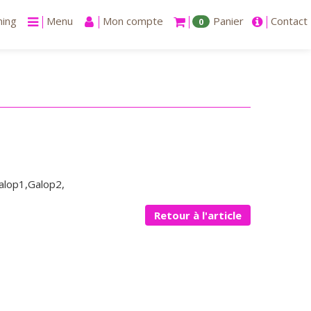
ning
Menu
Mon compte
Panier
Contact
0
lop1,Galop2,
Retour à l'article