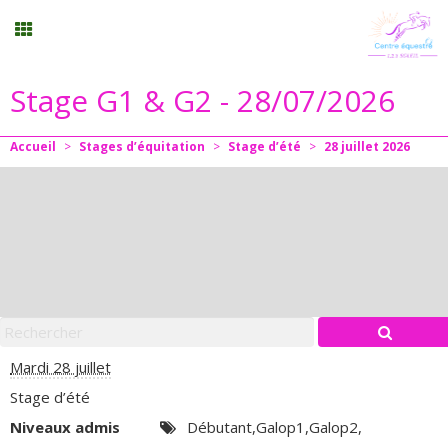
Stage G1 & G2 - 28/07/2026
Stages vacances
Accueil
>
Stages d’équitation
>
Stage d’été
>
28
juillet
2026
Planning
Menu
Mon compte
Panier
0
Mardi 28 juillet
Stage d’été
Contact
Niveaux admis
Débutant,Galop1,Galop2,