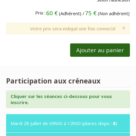
60 €
75 €
Prix :
(Adhérent) /
(Non adhérent)
×
Votre prix sera indiqué une fois connecté
Ajouter au panier
Participation aux créneaux
Cliquer sur les séances ci-dessous pour vous
inscrire.
Mardi 28 juillet de 09h00 à 12h00 (places dispo :
8
)