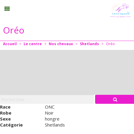
Oréo
Randonnée
Accueil
>
Le centre
>
Nos chevaux
>
Shetlands
>
Oréo
Planning
Menu
Mon compte
Panier
0
Race
ONC
Robe
Noir
Sexe
hongre
Contact
Catégorie
Shetlands