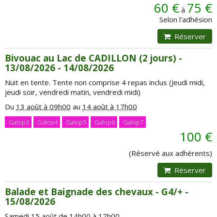
60 €
75 €
à
Selon l'adhésion
Réserver
Bivouac au Lac de CADILLON (2 jours) -
13/08/2026 - 14/08/2026
Nuit en tente. Tente non comprise 4 repas inclus (Jeudi midi,
jeudi soir, vendredi matin, vendredi midi)
Du
13 août à 09h00
au
14 août à 17h00
Galop3
Galop4
Galop5
Galop6
Galop7
100 €
(Réservé aux adhérents)
Réserver
Balade et Baignade des chevaux - G4/+ -
15/08/2026
Samedi 15 août de 14h00
à
17h00