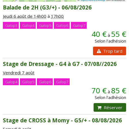
Balade de 2H (G3/+) - 06/08/2026
Jeudi 6 août de 14h00
à
17h00
Galop3
Galop4
Galop5
Galop6
Galop7
40 €
55 €
à
Selon l'adhésion
Trop tard
Stage de Dressage - G4 à G7 - 07/08//2026
Vendredi 7 août
Galop4
Galop5
Galop6
Galop7
70 €
85 €
à
Selon l'adhésion
Réserver
Stage de CROSS à Momy - G5/+ - 08/08/2026