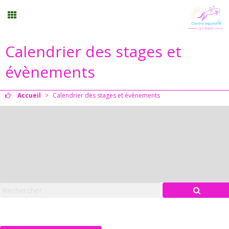
Calendrier des stages et
Planning
évènements
Menu
Accueil
>
Calendrier des stages et évènements
Mon compte
Panier
0
Contact