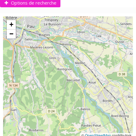
Options de recherche
Options de recherche
Options de recherche
+
Niveau
−
Catégorie
Durée :
15 Offres disponibles
©
OpenStreetMap
contributors