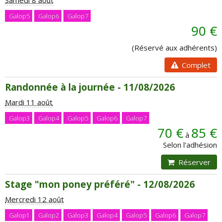
Samedi 8 août
Galop5
Galop6
Galop7
90 €
(Réservé aux adhérents)
Complet
Randonnée à la journée - 11/08/2026
Mardi 11 août
Galop3
Galop4
Galop5
Galop6
Galop7
70 €
85 €
à
Selon l'adhésion
Réserver
Stage "mon poney préféré" - 12/08/2026
Mercredi 12 août
Galop1
Galop2
Galop3
Galop4
Galop5
Galop6
Galop7