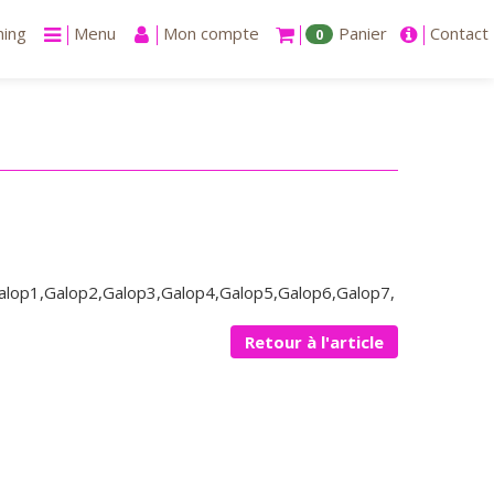
ning
Menu
Mon compte
Panier
Contact
0
lop1,Galop2,Galop3,Galop4,Galop5,Galop6,Galop7,
Retour à l'article