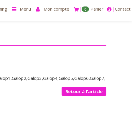
ning
Menu
Mon compte
Panier
Contact
0
lop1,Galop2,Galop3,Galop4,Galop5,Galop6,Galop7,
Retour à l'article