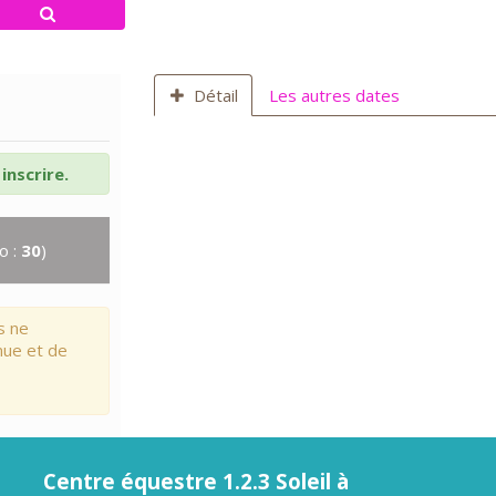
Détail
Les autres dates
inscrire.
o :
30
)
s ne
nue et de
Centre équestre 1.2.3 Soleil à