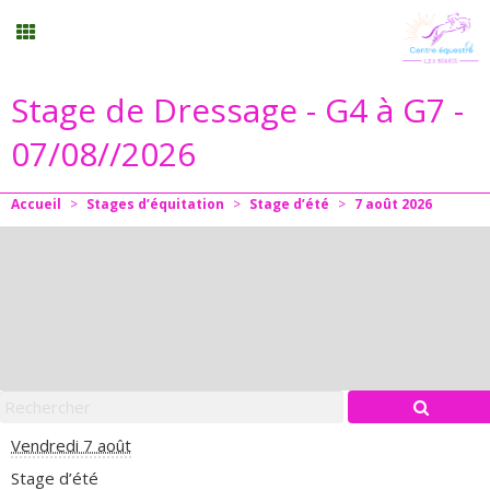
Stage de Dressage - G4 à G7 -
Stages vacances
07/08//2026
Planning
Accueil
>
Stages d’équitation
>
Stage d’été
>
7
août
2026
Menu
Mon compte
Panier
0
Contact
Vendredi 7 août
Stage d’été