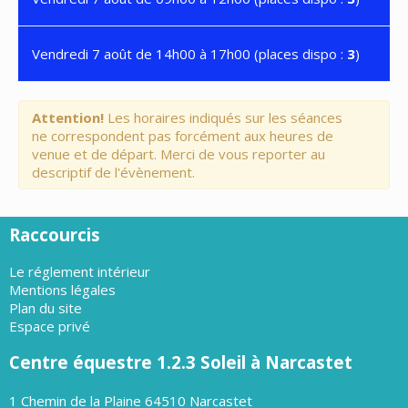
Vendredi 7 août de 14h00 à 17h00 (places dispo :
3
)
Attention!
Les horaires indiqués sur les séances
ne correspondent pas forcément aux heures de
venue et de départ. Merci de vous reporter au
descriptif de l'évènement.
Raccourcis
Le réglement intérieur
Mentions légales
Plan du site
Espace privé
Centre équestre 1.2.3 Soleil à Narcastet
1 Chemin de la Plaine 64510 Narcastet