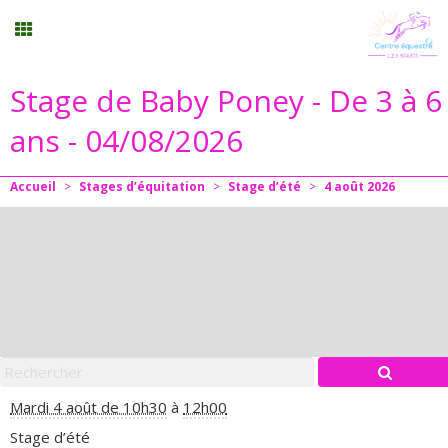
Stage de Baby Poney - De 3 à 6
Randonnée
ans - 04/08/2026
Planning
Accueil
>
Stages d’équitation
>
Stage d’été
>
4
août
2026
Menu
Mon compte
Panier
0
Contact
Mardi 4 août de 10h30
à
12h00
Stage d’été